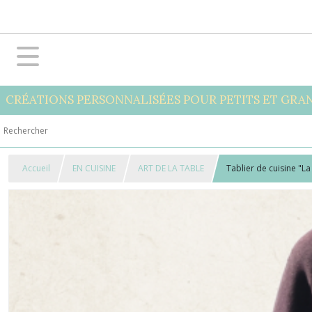
CRÉATIONS PERSONNALISÉES POUR PETITS ET GRA
Accueil
EN CUISINE
ART DE LA TABLE
Tablier de cuisine "La