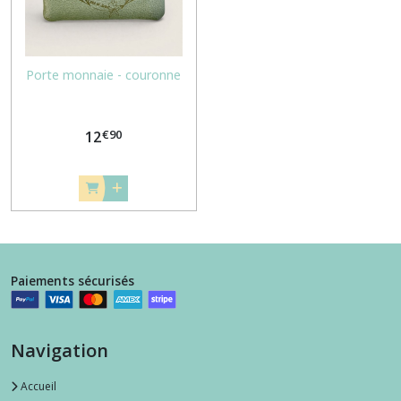
les
résultats
Porte monnaie - couronne
€
90
12
Paiements sécurisés
Navigation
Accueil