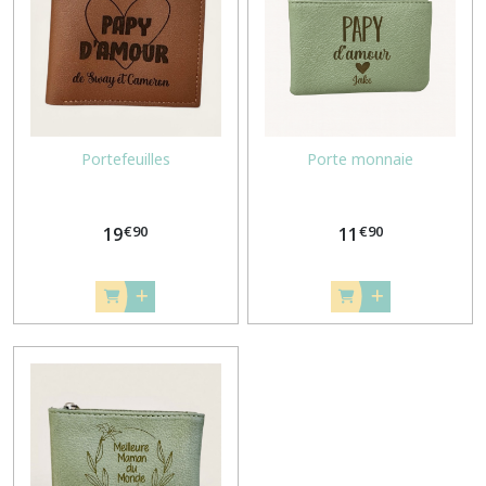
TROUSSES
(5)
PORTEFEUILLES
&
PORTE
MONNAIES
Portefeuilles
Porte monnaie
(3)
€
90
€
90
PORTE
19
11
CLES
(5)
ETUIS
A
LUNETTE
(3)
Afficher