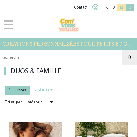
Fermer
Contact
0
0
FILTRES
Tous
CRÉATIONS PERSONNALISÉES POUR PETITS ET GRANDS
les
produits
TEXTILES
DUOS & FAMILLE
TEXTILES
ADULTE
(2)
Filtres
2 résultats
Trier par
DUOS
&
FAMILLE
(2)