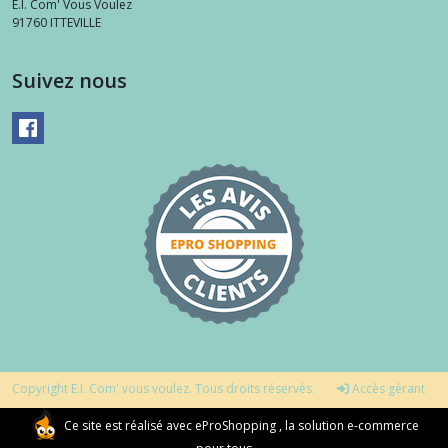
E.I. Com' Vous Voulez
91760
ITTEVILLE
Suivez nous
Copyright E.I. Com' vous voulez. Tous droits réservés.
Accès gérant
Ce site est réalisé avec
eProShopping
, la solution e-commerce