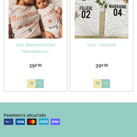
Afficher
les
résultats
Duo Maman/Enfant
Duo - Nombre
"Merveilleuse"
€
90
€
90
39
39
Paiements sécurisés