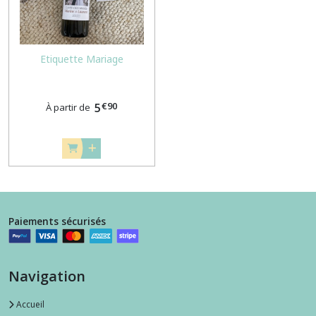
Etiquette Mariage
€
90
5
À partir de
Paiements sécurisés
Navigation
Accueil