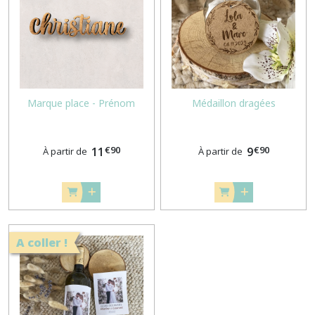
ANNONCE
GROSSESSE
(6)
GOURMANDISES
(1)
Marque place - Prénom
Médaillon dragées
CAKE
TOPPER
€
90
€
90
11
9
À partir de
À partir de
(1)
Afficher
les
résultats
A coller !