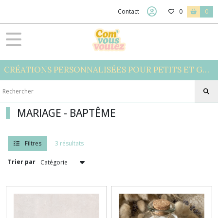
Fermer
Contact
0
0
FILTRES
Tous
CRÉATIONS PERSONNALISÉES POUR PETITS ET GRANDS
les
produits
JOLIS
MOMENTS
MARIAGE - BAPTÊME
EVJF
(1)
Filtres
3 résultats
Trier par
MARIAGE
-
BAPTÊME
(3)