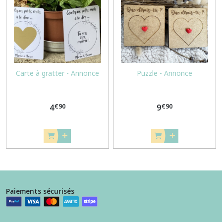
Carte à gratter - Annonce
Puzzle - Annonce
€
90
€
90
4
9
Paiements sécurisés