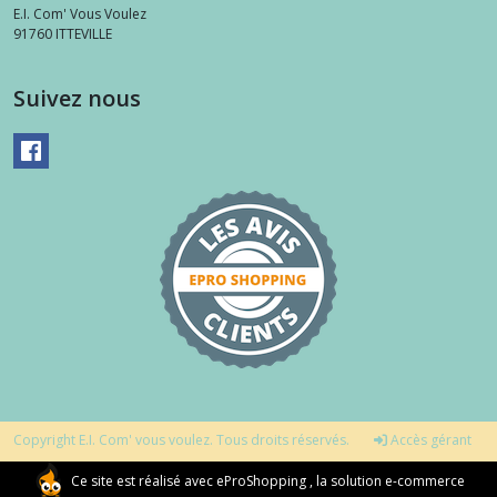
E.I. Com' Vous Voulez
91760
ITTEVILLE
Suivez nous
Copyright E.I. Com' vous voulez. Tous droits réservés.
Accès gérant
Ce site est réalisé avec
eProShopping
, la solution e-commerce