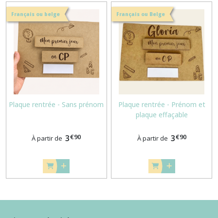
Français ou belge
Français ou Belge
Plaque rentrée - Sans prénom
Plaque rentrée - Prénom et
plaque effaçable
€
90
€
90
3
3
À partir de
À partir de