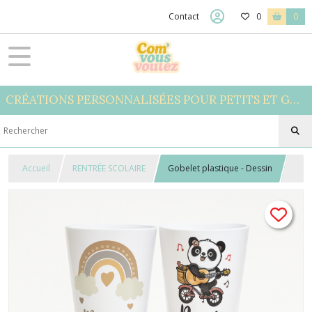
Contact
0
0
CRÉATIONS PERSONNALISÉES POUR PETITS ET GRANDS
Accueil
RENTRÉE SCOLAIRE
Gobelet plastique - Dessin