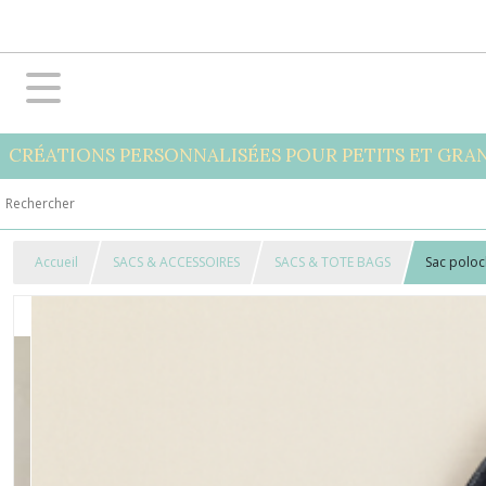
CRÉATIONS PERSONNALISÉES POUR PETITS ET GRA
Accueil
SACS & ACCESSOIRES
SACS & TOTE BAGS
Sac polo