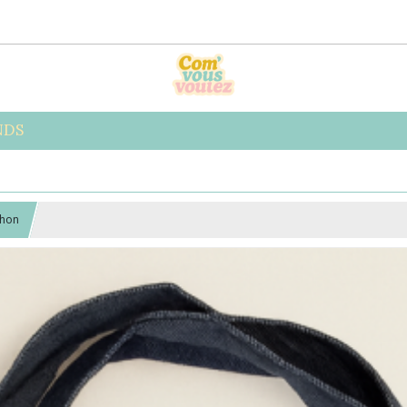
NDS
chon