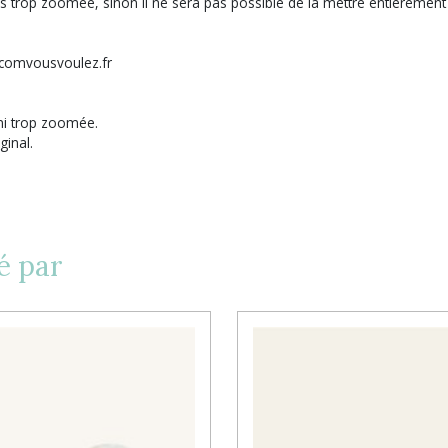
s trop zoomée, sinon il ne sera pas possible de la mettre entiérement
@comvousvoulez.fr
ni trop zoomée.
ginal.
é par