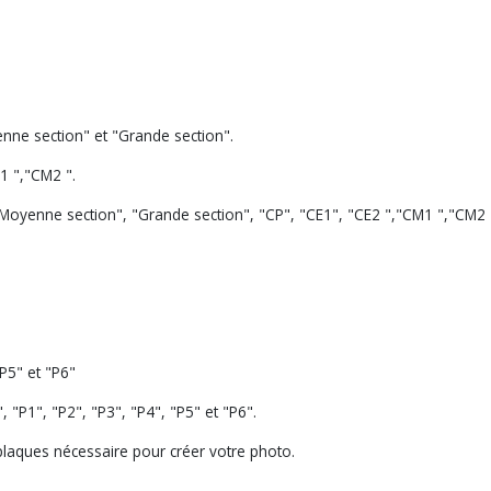
nne section" et "Grande section".
1 ","CM2 ".
"Moyenne section", "Grande section", "CP", "CE1", "CE2 ","CM1 ","CM2 
P5" et "P6"
"P1", "P2", "P3", "P4", "P5" et "P6".
 plaques nécessaire pour créer votre photo.