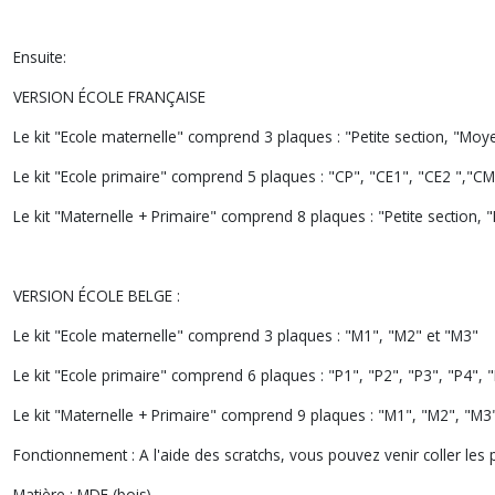
Ensuite:
VERSION ÉCOLE FRANÇAISE
Le kit "Ecole maternelle"
comprend 3 plaques : "Petite section, "Moye
Le kit "Ecole primaire"
comprend 5 plaques : "CP", "CE1", "CE2 ","CM
Le kit "Maternelle + Primaire"
comprend 8 plaques : "Petite section, 
VERSION ÉCOLE BELGE :
Le kit "Ecole maternelle"
comprend 3 plaques : "M1", "M2" et "M3"
Le kit "Ecole primaire"
comprend 6 plaques : "P1", "P2", "P3", "P4", "
Le kit "Maternelle + Primaire"
comprend 9 plaques : "M1", "M2", "M3", 
Fonctionnement :
A l'aide des scratchs, vous pouvez venir coller les
Matière :
MDF (bois)