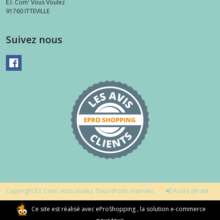
E.I. Com' Vous Voulez
91760
ITTEVILLE
Suivez nous
Copyright E.I. Com' vous voulez. Tous droits réservés.
Accès gérant
Ce site est réalisé avec
eProShopping
, la solution e-commerce