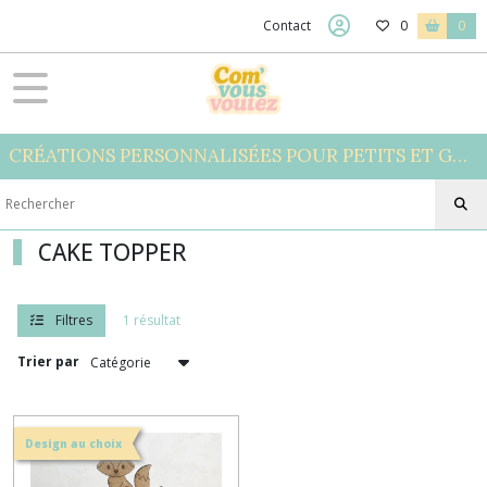
Fermer
Contact
0
0
FILTRES
Tous
CRÉATIONS PERSONNALISÉES POUR PETITS ET GRANDS
les
produits
JOLIS
MOMENTS
CAKE TOPPER
EVJF
(1)
Filtres
1 résultat
Trier par
MARIAGE
-
BAPTÊME
(3)
Design au choix