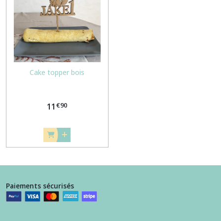
ANNONCE
GROSSESSE
(6)
GOURMANDISES
(1)
Cake topper bois
CAKE
TOPPER
€
90
11
(1)
Afficher
les
résultats
Paiements sécurisés