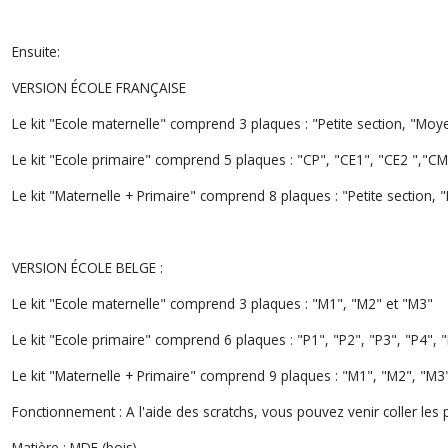
Ensuite:
VERSION ÉCOLE FRANÇAISE
Le kit "Ecole maternelle"
comprend 3 plaques : "Petite section, "Moye
Le kit "Ecole primaire"
comprend 5 plaques : "CP", "CE1", "CE2 ","CM
Le kit "Maternelle + Primaire"
comprend 8 plaques : "Petite section, 
VERSION ÉCOLE BELGE :
Le kit "Ecole maternelle"
comprend 3 plaques : "M1", "M2" et "M3"
Le kit "Ecole primaire"
comprend 6 plaques : "P1", "P2", "P3", "P4", "
Le kit "Maternelle + Primaire"
comprend 9 plaques : "M1", "M2", "M3", 
Fonctionnement :
A l'aide des scratchs, vous pouvez venir coller les
Matière :
MDF (bois)